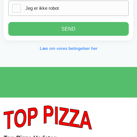
Jeg er ikke robot
SEND
Læs om vores betingelser her