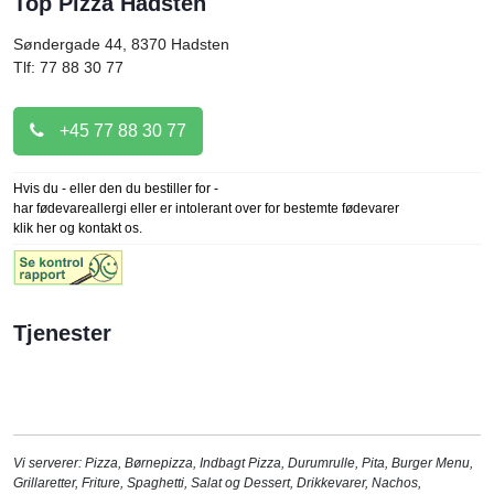
Top Pizza Hadsten
Søndergade 44, 8370
Hadsten
Tlf: 77 88 30 77
+45 77 88 30 77
Hvis du - eller den du bestiller for -
har fødevareallergi eller er intolerant over for bestemte fødevarer
klik her og kontakt os.
Tjenester
Vi serverer:
Pizza
,
Børnepizza
,
Indbagt Pizza
,
Durumrulle
,
Pita
,
Burger Menu
,
Grillaretter
,
Friture
,
Spaghetti
,
Salat og Dessert
,
Drikkevarer
,
Nachos
,