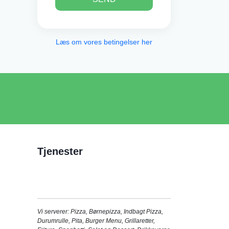
Læs om vores betingelser her
Tjenester
Vi serverer:
Pizza
,
Børnepizza
,
Indbagt Pizza
,
Durumrulle
,
Pita
,
Burger Menu
,
Grillaretter
,