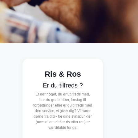
Ris & Ros
Er du tilfreds ?
Er der noget, du er utilfreds med,
har du gode idéer, forslag til
forbedringer eller er du tilfreds med
den service, vi giver dig? Vi hører
gerne fra dig - for dine synspunkter
(uanset om det er ris eller ros) er
værdifulde for os!