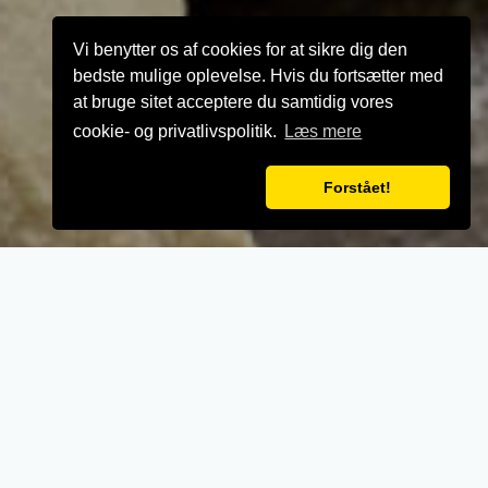
Vi benytter os af cookies for at sikre dig den
bedste mulige oplevelse. Hvis du fortsætter med
at bruge sitet acceptere du samtidig vores
cookie- og privatlivspolitik.
Læs mere
Forstået!
VELKOMMEN TIL
Top Pizza Hadsten
- Når vi laver mad til vores kunder, lægger vi
vægt på kvalitet, service og renlighed.
- Stort udvalg i lækre oplevelser for ganen.