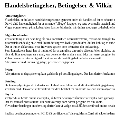
Handelsbetingelser, Betingelser & Vilkår
Aftaleindgåelse:
Vi anbefaler, at du læser handelsbetingelserne igennem inden du handler, så du er bekendt m
Du vil altid have mulighed for at anvende "tilbage"-knappen og rette eventuelle tastefejl, i
Vi gør opmærksom på, at købsaftalen først er bindende, når du har modtaget ordrebekræfte
Afgivelse af ordre:
Ved afslutning af en bestilling får du automatisk en ordrebekræftelse, hvoraf det fremgår h
automatisk sende dig en e-mail, hvori der angives hvilke produkt/er, du har købt og vi anbe
Det er kun et elektronisk svar fra vores system som bekræfter din indtastning.
Som konsekvens heraf har vi mulighed for at annullere din ordre såfremt fejlen skyldes: tast
Hvis du ikke modtager en e-mail, kan dette skyldes at din e-mail ikke har været gengivet korr
Vi har desværre ikke mulighed for at gensende bestillingsbekræftelse via e-mail.
Alle priser er inkl. moms og gebyr, priserne er dagspriser.
Priser:
Alle priserne er dagspriser og kun gældende på bestillingsdagen. Der kan derfor forekomme pr
Betaling:
De kontooplysninger du indtaster ved køb af varer bliver sendt direkte til betalingsgatewa
Ved køb med Dankort eller kreditkort trækkes beløbet fra din konto så snart varen afgår fra
PayEx
Vælger du at betale online via PayEx, så bliver betalinger håndteret af PayEx som gatewa
Der vil fremstå eRestaurant i din bank oversigt som hæver pengene fra din konto.
Vi vurderer betalinger enkeltvis og derfor kan vi vælge at slå 3DSecure til ved online betali
PayExs betalingsløsninger er PCI DSS certificeret af Visa og MasterCard. Af sikkerhedsmæs