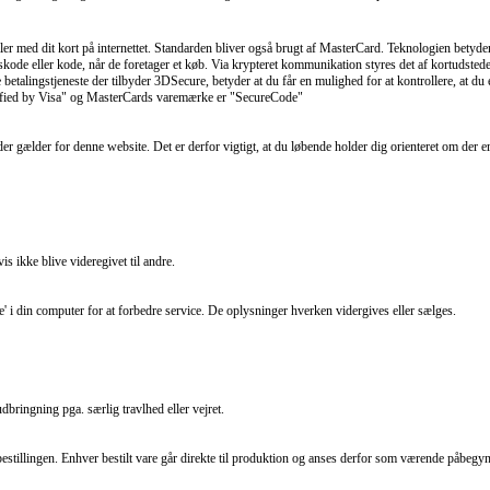
er med dit kort på internettet. Standarden bliver også brugt af MasterCard. Teknologien betyder, at 
gangskode eller kode, når de foretager et køb. Via krypteret kommunikation styres det af kortudst
 betalingstjeneste der tilbyder 3DSecure, betyder at du får en mulighed for at kontrollere, at du 
erified by Visa" og MasterCards varemærke er "SecureCode"
 der gælder for denne website. Det er derfor vigtigt, at du løbende holder dig orienteret om der e
is ikke blive videregivet til andre.
ie' i din computer for at forbedre service. De oplysninger hverken vidergives eller sælges.
udbringning pga. særlig travlhed eller vejret.
bestillingen. Enhver bestilt vare går direkte til produktion og anses derfor som værende påbegynd