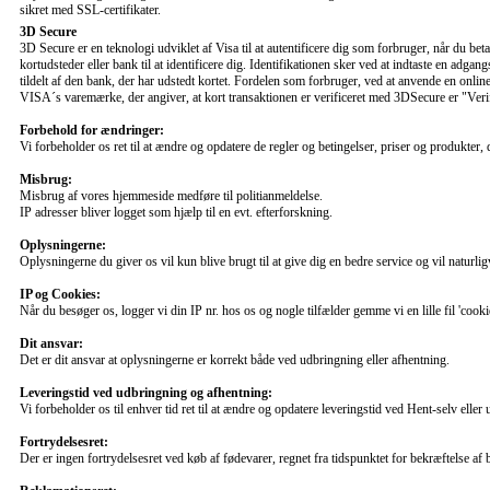
sikret med SSL-certifikater.
3D Secure
3D Secure er en teknologi udviklet af Visa til at autentificere dig som forbruger, når du betal
kortudsteder eller bank til at identificere dig. Identifikationen sker ved at indtaste en ad
tildelt af den bank, der har udstedt kortet. Fordelen som forbruger, ved at anvende en online
VISA´s varemærke, der angiver, at kort transaktionen er verificeret med 3DSecure er "V
Forbehold for ændringer:
Vi forbeholder os ret til at ændre og opdatere de regler og betingelser, priser og produkter,
Misbrug:
Misbrug af vores hjemmeside medføre til politianmeldelse.
IP adresser bliver logget som hjælp til en evt. efterforskning.
Oplysningerne:
Oplysningerne du giver os vil kun blive brugt til at give dig en bedre service og vil naturligv
IP og Cookies:
Når du besøger os, logger vi din IP nr. hos os og nogle tilfælder gemme vi en lille fil 'cook
Dit ansvar:
Det er dit ansvar at oplysningerne er korrekt både ved udbringning eller afhentning.
Leveringstid ved udbringning og afhentning:
Vi forbeholder os til enhver tid ret til at ændre og opdatere leveringstid ved Hent-selv eller 
Fortrydelsesret:
Der er ingen fortrydelsesret ved køb af fødevarer, regnet fra tidspunktet for bekræftelse af 