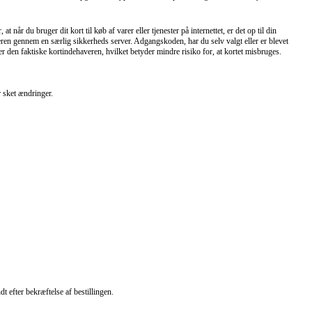
når du bruger dit kort til køb af varer eller tjenester på internettet, er det op til din
ederen gennem en særlig sikkerheds server. Adgangskoden, har du selv valgt eller er blevet
er den faktiske kortindehaveren, hvilket betyder mindre risiko for, at kortet misbruges.
r sket ændringer.
t efter bekræftelse af bestillingen.