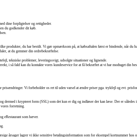
ed dine forpligtelser og rettigheder.
nden du godkender dit køb.
lsen.
vilke produkter, du har bestilt. Vi gør opmærksom på, at købsaftalen først er bindende, når du h
faler, at du gemmer din ordrebekræftelse.
efejl, tekniske problemer, leveringssvigt, udsolgte situationer og lignende.
ekt, i så fald kan du kontakte vores kundeservice for at få bekræftet at vi har modtaget din best
isændringer. Vi forbeholder os ret til uden varsel at ændre priser pga. trykfejl og evt. prisfor
y og dermed i krypteret form (SSL) som det kun er dig og indløser der kan læse. Der er således
 vores forretning.
y og eRestaurant som hæver.
ng.
ige årsager lagrer vi ikke sensitive betalingsinformation som for eksempel kortnummer hos os.